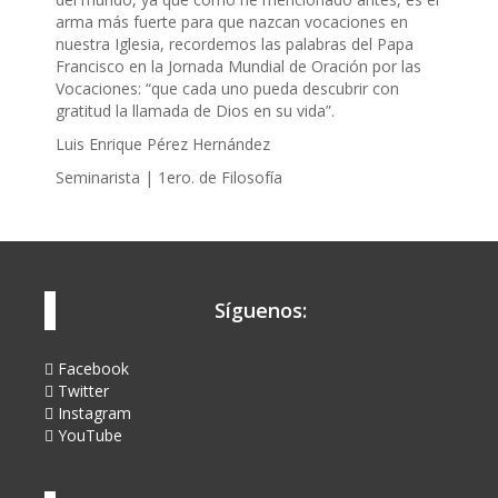
arma más fuerte para que nazcan vocaciones en
nuestra Iglesia, recordemos las palabras del Papa
Francisco en la Jornada Mundial de Oración por las
Vocaciones: “que cada uno pueda descubrir con
gratitud la llamada de Dios en su vida”.
Luis Enrique Pérez Hernández
Seminarista | 1ero. de Filosofía
Síguenos:
Facebook
Twitter
Instagram
YouTube