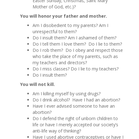
Easter Sunday, Christmas, Saint Mary
Mother of God, etc.)?
You will honor your father and mother.
Am I disobedient to my parents? Am I
unrespectful to them?
Do I insult them? Am I ashamed of them?
Do I tell them I love them? Do I lie to them?
Do I rob them? Do I obey and respect those
who take the place of my parents, such as
my teachers and directors?
Do I miss classes? Do I lie to my teachers?
Do I insult them?
You will not kill.
Am I killing myself by using drugs?
Do I drink alcohol? Have I had an abortion?
Have I ever advised someone to have an
abortion?
Do I defend the right of unborn children to
life or have I merely accepted our society’s
anti-life way of thinking?
Have I used abortive contraceptives or have I