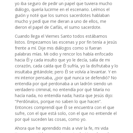
yo iba seguro de pedir un papel que tuviera mucho
diálogo, quería lucirme en el escenario. Leímos el
guión y noté que los sumos sacerdotes hablaban
mucho y pedí que me dieran a uno de ellos, me
dieron el papel de Caifás, el sumo sacerdote.
Cuando llega el Viernes Santo todos estábamos
listos. Empezamos las escenas y por fin tenía a Jesús
frente a mí. Dije mis diálogos como si fueran
palabras mías. Mi odio y rencor los había enfocado
hacia Él y cada insulto que yo le decía, salía de mi
corazón, cada caída que Él sufría, yo la disfrutaba y lo
insultaba gritándole; pero Él se volvía a levantar. Y en
mi interior pensaba, ¿por qué nunca se defendió? No
entendía por qué perdonaba a un ladrón siendo un
verdadero criminal, no entendía por qué María no
hacía nada, no entendía nada; hasta que Jesús dijo:
“Perdónalos, porque no saben lo que hacen”.
Entonces comprendí que Él se encuentra con el que
sufre, con el que está solo, con el que no entiende el
por qué suceden las cosas, como yo.
Ahora que he aprendido más a vivir la fe, mi vida