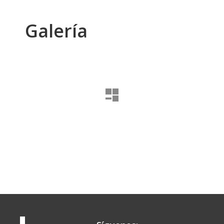
Galería
Regre