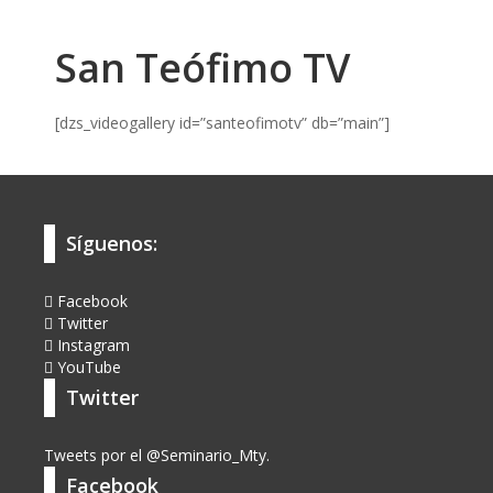
San Teófimo TV
[dzs_videogallery id=”santeofimotv” db=”main”]
Síguenos:
Facebook
Twitter
Instagram
YouTube
Twitter
Tweets por el @Seminario_Mty.
Facebook