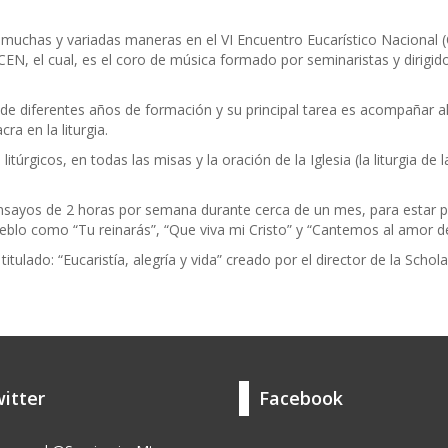
 muchas y variadas maneras en el VI Encuentro Eucarístico Nacional 
N, el cual, es el coro de música formado por seminaristas y dirigido
e diferentes años de formación y su principal tarea es acompañar a
ra en la liturgia.
itúrgicos, en todas las misas y la oración de la Iglesia (la liturgia de 
nsayos de 2 horas por semana durante cerca de un mes, para estar pr
blo como “Tu reinarás”, “Que viva mi Cristo” y “Cantemos al amor de
lado: “Eucaristía, alegría y vida” creado por el director de la Schola
itter
Facebook