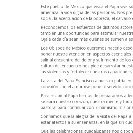
Este pueblo de México que visita el Papa vive 
amenaza la vida digna de las personas. Nos preoc
social, la acentuación de la pobreza, el calvario
Reconocemos los esfuerzos de distintos actores
también una oportunidad para estimular nuestra 
Ojalá cada día sean más quienes se sumen a es
Los Obispos de México queremos hacerlo desde nu
poner nuestra atención en aspectos esenciales de
salir al encuentro del dolor y sufrimiento de lo
cultura del encuentro nos pide desarrollar nue
las violencias y fortalecer nuestras capacidades
La visita del Papa Francisco a nuestra patria en
conexión con el amor «se pone al servicio concre
Para recibir al Papa hemos de prepararnos adecu
se abra nuestro corazón, nuestra mente y todo n
pastoral para continuar con dinamismo misioner
Confiamos que la alegría de la visita del Papa a
estar atentos a su enseñanza, en la que sin duda
Que las celebraciones guadalupanas nos disponga