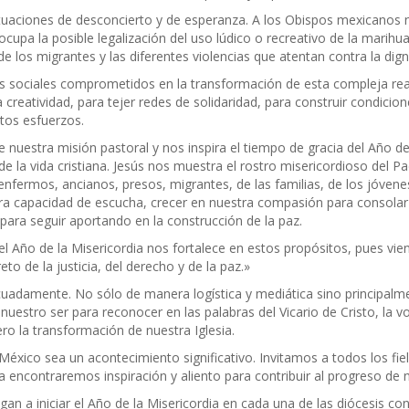
situaciones de desconcierto y de esperanza. A los Obispos mexicanos
upa la posible legalización del uso lúdico o recreativo de la marihua
 de los migrantes y las diferentes violencias que atentan contra la dig
 sociales comprometidos en la transformación de esta compleja realid
creatividad, para tejer redes de solidaridad, para construir condicio
tos esfuerzos.
estra misión pastoral y nos inspira el tiempo de gracia del Año de l
 la vida cristiana. Jesús nos muestra el rostro misericordioso del Pa
s enfermos, ancianos, presos, migrantes, de las familias, de los jóve
stra capacidad de escucha, crecer en nuestra compasión para consola
 para seguir aportando en la construcción de la paz.
 el Año de la Misericordia nos fortalece en estos propósitos, pues vie
to de la justicia, del derecho y de la paz.»
adamente. No sólo de manera logística y mediática sino principalmen
uestro ser para reconocer en las palabras del Vicario de Cristo, la v
o la transformación de nuestra Iglesia.
 México sea un acontecimiento significativo. Invitamos a todos los fi
 encontraremos inspiración y aliento para contribuir al progreso de n
n a iniciar el Año de la Misericordia en cada una de las diócesis co