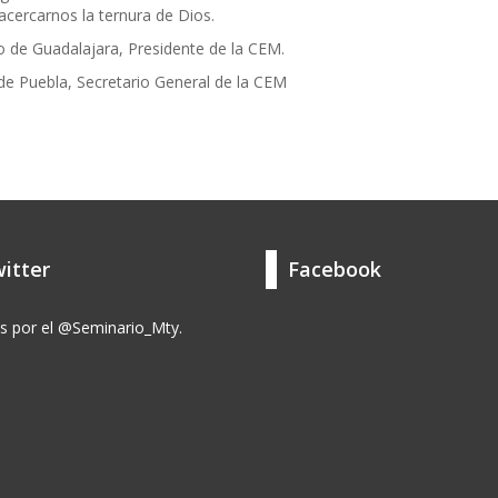
acercarnos la ternura de Dios.
o de Guadalajara, Presidente de la CEM.
 de Puebla, Secretario General de la CEM
itter
Facebook
s por el @Seminario_Mty.