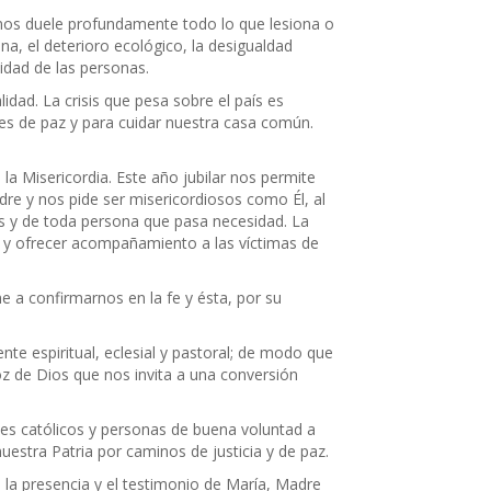
 nos duele profundamente todo lo que lesiona o
na, el deterioro ecológico, la desigualdad
nidad de las personas.
ad. La crisis que pesa sobre el país es
nes de paz y para cuidar nuestra casa común.
a Misericordia. Este año jubilar nos permite
dre y nos pide ser misericordiosos como Él, al
nes y de toda persona que pasa necesidad. La
r y ofrecer acompañamiento a las víctimas de
ne a confirmarnos en la fe y ésta, por su
te espiritual, eclesial y pastoral; de modo que
oz de Dios que nos invita a una conversión
eles católicos y personas de buena voluntad a
uestra Patria por caminos de justicia y de paz.
n la presencia y el testimonio de María, Madre