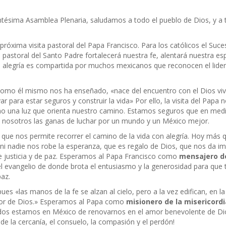
tésima Asamblea Plenaria, saludamos a todo el pueblo de Dios, y a 
próxima visita pastoral del Papa Francisco. Para los católicos el Suces
a pastoral del Santo Padre fortalecerá nuestra fe, alentará nuestra e
 alegría es compartida por muchos mexicanos que reconocen el lider
omo él mismo nos ha enseñado, «nace del encuentro con el Dios viv
ara estar seguros y construir la vida» Por ello, la visita del Papa n
mo una luz que orienta nuestro camino. Estamos seguros que en medio 
n nosotros las ganas de luchar por un mundo y un México mejor.
que nos permite recorrer el camino de la vida con alegría. Hoy más 
 nadie nos robe la esperanza, que es regalo de Dios, que nos da imp
de justicia y de paz. Esperamos al Papa Francisco como
mensajero de
el evangelio de donde brota el entusiasmo y la generosidad para que 
az.
pues «las manos de la fe se alzan al cielo, pero a la vez edifican, en 
mor de Dios.» Esperamos al Papa como
misionero de la misericordi
sitados estamos en México de renovarnos en el amor benevolente de D
 de la cercanía, el consuelo, la compasión y el perdón!