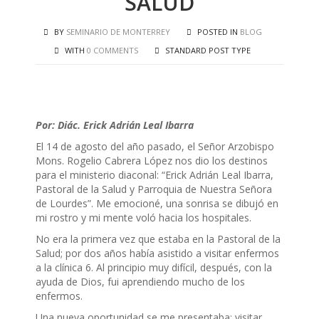
SALUD
BY
SEMINARIO DE MONTERREY
POSTED IN
BLOG
WITH
0 COMMENTS
STANDARD POST TYPE
Por: Diác. Erick Adrián Leal Ibarra
El 14 de agosto del año pasado, el Señor Arzobispo
Mons. Rogelio Cabrera López nos dio los destinos
para el ministerio diaconal: “Erick Adrián Leal Ibarra,
Pastoral de la Salud y Parroquia de Nuestra Señora
de Lourdes”. Me emocioné, una sonrisa se dibujó en
mi rostro y mi mente voló hacia los hospitales.
No era la primera vez que estaba en la Pastoral de la
Salud; por dos años había asistido a visitar enfermos
a la clínica 6. Al principio muy difícil, después, con la
ayuda de Dios, fui aprendiendo mucho de los
enfermos.
Una nueva oportunidad se me presentaba; visitar