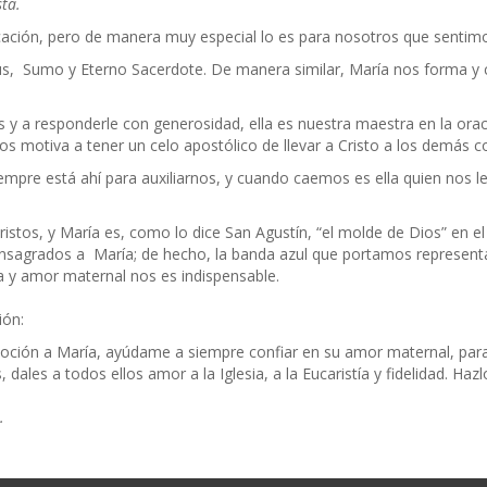
ta.
ación, pero de manera muy especial lo es para nosotros que sentimo
sús, Sumo y Eterno Sacerdote. De manera similar, María nos forma y
s y a responderle con generosidad, ella es nuestra maestra en la ora
os motiva a tener un celo apostólico de llevar a Cristo a los demás co
 siempre está ahí para auxiliarnos, y cuando caemos es ella quien nos
ristos, y María es, como lo dice San Agustín, “el molde de Dios” en 
nsagrados a María; de hecho, la banda azul que portamos represent
a y amor maternal nos es indispensable.
ión:
voción a María, ayúdame a siempre confiar en su amor maternal, para 
 dales a todos ellos amor a la Iglesia, a la Eucaristía y fidelidad. H
.