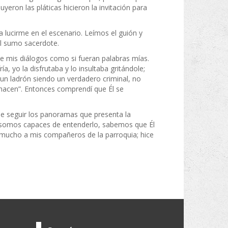
eron las pláticas hicieron la invitación para
a lucirme en el escenario. Leímos el guión y
el sumo sacerdote.
je mis diálogos como si fueran palabras mías.
a, yo la disfrutaba y lo insultaba gritándole;
 un ladrón siendo un verdadero criminal, no
 hacen”. Entonces comprendí que Él se
 de seguir los panoramas que presenta la
o somos capaces de entenderlo, sabemos que Él
tó mucho a mis compañeros de la parroquia; hice