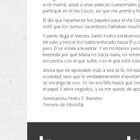
a mi mamá, asistí a unas platicas cuaresmales p
participar en el Vía Crucis, así que me animé y fu
El día que repartieron los papeles para el Vía C
noté que los sumos sacerdotes hablaban mucho y
Cuando llega el Viernes Santo todos estábamos l
Mi odio y rencor los había enfocado hacia Él y ca
pero Él se volvía a levantar. Y en mi interior 
entendía por qué María no hacía nada, no enten
encuentra con el que sufre, con el que está sol
Ahora que he aprendido más a vivir la fe, mi vid
sociedad; sino que lo verdaderamente importan
se encarga de eso. Yo no era feliz hasta que co
el papel 3 años seguidos, y se me quedo de apo
Seminarista Pedro F. Ramírez
Tercero de Filosofía