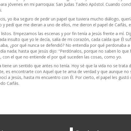
ara jóvenes en mi parroquia: San Judas Tadeo Apóstol. Cuando concluy
i.
rucis, yo iba seguro de pedir un papel que tuviera mucho diálogo, querí
 pedí que me dieran a uno de ellos, me dieron el papel de Caifás, 
istos. Empezamos las escenas y por fin tenía a Jesús frente a mí. Di
da insulto que yo le decía, salía de mi corazón, cada caída que Él sufrí
pensaba, ¿por qué nunca se defendió? No entendía por qué perdonaba a
día nada; hasta que Jesús dijo: “Perdónalos, porque no saben lo que
o, con el que no entiende el por qué suceden las cosas, como yo.
a tiene un sentido que antes no tenía. Hoy sé que la vida no se trata
te, es encontrarte con Aquel que te ama de verdad y que aunque n
nocí a Jesús, hasta mi encuentro con Él. Por cierto, el papel les gus
do Caifás.