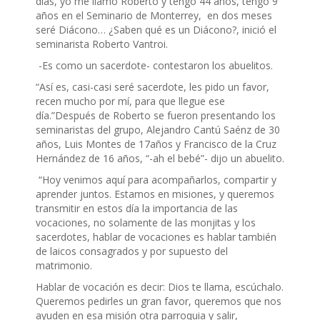
días, yo me llamo Roberto y tengo 44 años, tengo 9
años en el Seminario de Monterrey, en dos meses
seré Diácono… ¿Saben qué es un Diácono?, inició el
seminarista Roberto Vantroi.
-Es como un sacerdote- contestaron los abuelitos.
“Así es, casi-casi seré sacerdote, les pido un favor,
recen mucho por mí, para que llegue ese
día.”Después de Roberto se fueron presentando los
seminaristas del grupo, Alejandro Cantú Saénz de 30
años, Luis Montes de 17años y Francisco de la Cruz
Hernández de 16 años, “-ah el bebé”- dijo un abuelito.
“Hoy venimos aquí para acompañarlos, compartir y
aprender juntos. Estamos en misiones, y queremos
transmitir en estos día la importancia de las
vocaciones, no solamente de las monjitas y los
sacerdotes, hablar de vocaciones es hablar también
de laicos consagrados y por supuesto del
matrimonio.
Hablar de vocación es decir: Dios te llama, escúchalo.
Queremos pedirles un gran favor, queremos que nos
ayuden en esa misión otra parroquia y salir,