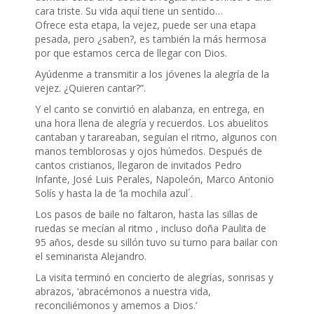
cara triste. Su vida aquí tiene un sentido…
Ofrece esta etapa, la vejez, puede ser una etapa
pesada, pero ¿saben?, es también la más hermosa
por que estamos cerca de llegar con Dios.
Ayúdenme a transmitir a los jóvenes la alegría de la
vejez. ¿Quieren cantar?”.
Y el canto se convirtió en alabanza, en entrega, en
una hora llena de alegría y recuerdos. Los abuelitos
cantaban y tarareaban, seguían el ritmo, algunos con
manos temblorosas y ojos húmedos. Después de
cantos cristianos, llegaron de invitados Pedro
Infante, José Luis Perales, Napoleón, Marco Antonio
Solís y hasta la de ‘la mochila azul´.
Los pasos de baile no faltaron, hasta las sillas de
ruedas se mecían al ritmo , incluso doña Paulita de
95 años, desde su sillón tuvo su turno para bailar con
el seminarista Alejandro.
La visita terminó en concierto de alegrías, sonrisas y
abrazos, ‘abracémonos a nuestra vida,
reconciliémonos y amemos a Dios.’