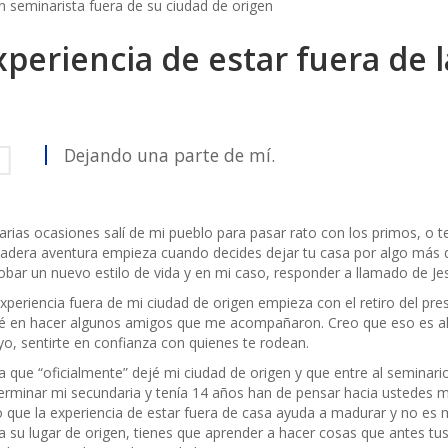
xperiencia de estar fuera de 
Dejando una parte de mí.
arias ocasiones salí de mi pueblo para pasar rato con los primos, o t
adera aventura empieza cuando decides dejar tu casa por algo más q
obar un nuevo estilo de vida y en mi caso, responder a llamado de Je
xperiencia fuera de mi ciudad de origen empieza con el retiro del pres
é en hacer algunos amigos que me acompañaron. Creo que eso es alg
o, sentirte en confianza con quienes te rodean.
ía que “oficialmente” dejé mi ciudad de origen y que entre al seminar
erminar mi secundaria y tenía 14 años han de pensar hacia ustedes 
 que la experiencia de estar fuera de casa ayuda a madurar y no es m
a su lugar de origen, tienes que aprender a hacer cosas que antes tus 