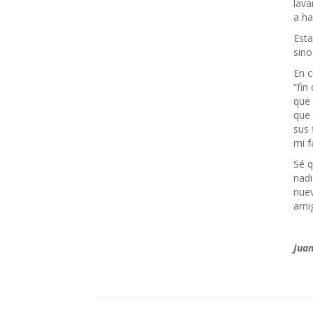
lava
a ha
Esta
sino
En c
“fin
que 
que 
sus 
mi f
Sé q
nadi
nuev
amig
Juan