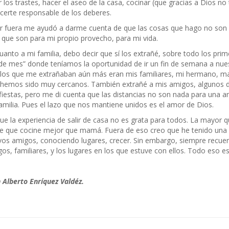
r los trastes, hacer el aseo de la casa, cocinar (que gracias a Dios 
certe responsable de los deberes.
r fuera me ayudó a darme cuenta de que las cosas que hago no son s
 que son para mi propio provecho, para mi vida.
uanto a mi familia, debo decir que sí los extrañé, sobre todo los p
 de mes” donde teníamos la oportunidad de ir un fin de semana a nues
los que me extrañaban aún más eran mis familiares, mi hermano, mam
hemos sido muy cercanos. También extrañé a mis amigos, algunos de
fiestas, pero me di cuenta que las distancias no son nada para una am
amilia. Pues el lazo que nos mantiene unidos es el amor de Dios.
ue la experiencia de salir de casa no es grata para todos. La mayor
e que cocine mejor que mamá. Fuera de eso creo que he tenido una l
os amigos, conociendo lugares, crecer. Sin embargo, siempre recuerd
os, familiares, y los lugares en los que estuve con ellos. Todo eso es
 Alberto Enríquez Valdéz.