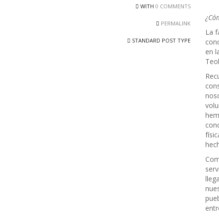
WITH
0 COMMENTS
¿Cóm
PERMALINK
La f
STANDARD POST TYPE
conc
en l
Teol
Recu
cons
noso
volu
hemo
conc
físi
hech
Como
serv
lleg
nues
pueb
entr