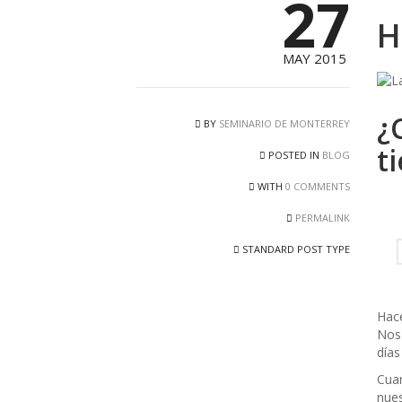
27
H
MAY 2015
¿
BY
SEMINARIO DE MONTERREY
t
POSTED IN
BLOG
WITH
0 COMMENTS
PERMALINK
STANDARD POST TYPE
Hace
Nos 
días
Cuan
nues