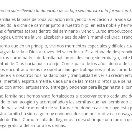
o ha sobrellevado la donación de su hijo seminarista a la formación S
amilia es la base de toda vocación incluyendo la vocación a la vida s
edido la dicha de caminar junto a nuestro hijo, en esta noble y her
as diferentes etapas dentro del seminario (Menor, Curso Introductorio,
ogía). Comenta la Sra. Elizabeth Páez de Alanís mamá del Diac. Franci
erdo que en un principio, vivimos momentos especiales y difíciles 
agrar la vida a Dios a través del sacerdocio. Esta etapa de desprend
tros como padres de familia habíamos deseado; sin embargo, ante to
ntad de Dios hacia nuestro hijo. Con el paso de los años dentro de la
s encontrado áreas de oportunidad que trabajamos juntos como fami
ede y a nosotros nos ha dado paz y tranquilidad el ver su crecimiento 
ca, mental y espiritualmente. Cada una de las metas o retos que se ha
o con amor, entusiasmo, entrega y paciencia para llegar hasta el cu
 familia nos hemos visto fortalecidos al observar como cada una d
ido lo han acogido y acompañado y las semillas que han sembrado en
ado hasta este momento de su formación donde casi concluye esta pri
tra familia ha sido algo muy enriquecedor que nos motiva a consagrar
lo de Dios. Como resultado, llegamos a descubrir que una familia qu
ega gratuita del amor a los demás.