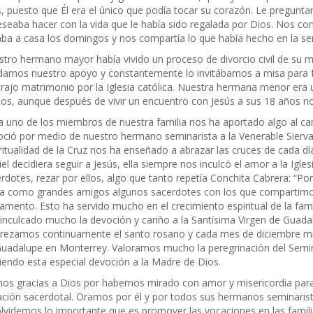
, puesto que Él era el único que podía tocar su corazón. Le pregunt
eseaba hacer con la vida que le había sido regalada por Dios. Nos co
aba a casa los domingos y nos compartía lo que había hecho en la s
tro hermano mayor había vivido un proceso de divorcio civil de su m
damos nuestro apoyo y constantemente lo invitábamos a misa para 
rajo matrimonio por la Iglesia católica. Nuestra hermana menor era 
os, aunque después de vivir un encuentro con Jesús a sus 18 años not
 uno de los miembros de nuestra familia nos ha aportado algo al ca
ció por medio de nuestro hermano seminarista a la Venerable Sierva
ritualidad de la Cruz nos ha enseñado a abrazar las cruces de cada 
el decidiera seguir a Jesús, ella siempre nos inculcó el amor a la Igles
rdotes, rezar por ellos, algo que tanto repetía Conchita Cabrera: “
a como grandes amigos algunos sacerdotes con los que compartimos
amento. Esto ha servido mucho en el crecimiento espiritual de la fa
inculcado mucho la devoción y cariño a la Santísima Virgen de Guada
rezamos continuamente el santo rosario y cada mes de diciembre mi 
uadalupe en Monterrey. Valoramos mucho la peregrinación del Semin
iendo esta especial devoción a la Madre de Dios.
s gracias a Dios por habernos mirado con amor y misericordia para 
ción sacerdotal. Oramos por él y por todos sus hermanos seminarista
lvidemos lo importante que es promover las vocaciones en las famili