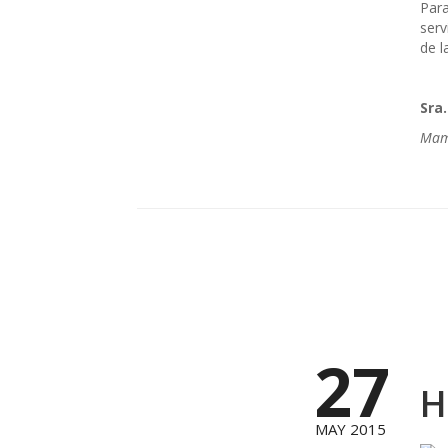
Para
serv
de l
Sra
Mamá
27
H
MAY 2015