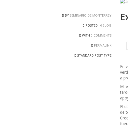
E
BY
SEMINARIO DE MONTERREY
POSTED IN
BLOG
WITH
0 COMMENTS
PERMALINK
STANDARD POST TYPE
En v
verd
a pr
Mi e
tard
apoy
El d
de t
Creo
fuer