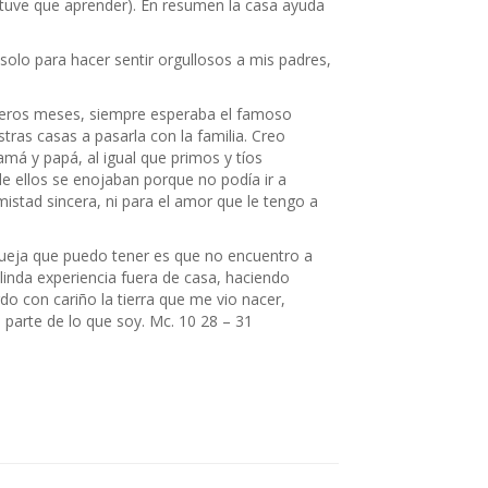
no tuve que aprender). En resumen la casa ayuda
olo para hacer sentir orgullosos a mis padres,
rimeros meses, siempre esperaba el famoso
tras casas a pasarla con la familia. Creo
á y papá, al igual que primos y tíos
 ellos se enojaban porque no podía ir a
istad sincera, ni para el amor que le tengo a
 queja que puedo tener es que no encuentro a
inda experiencia fuera de casa, haciendo
o con cariño la tierra que me vio nacer,
 parte de lo que soy. Mc. 10 28 – 31