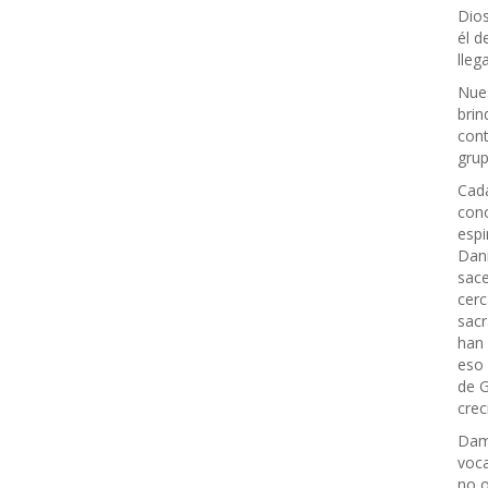
Dios
él d
lleg
Nues
brin
cont
grup
Cada
cono
espi
Dani
sace
cerc
sacr
han 
eso 
de G
crec
Damo
voca
no o