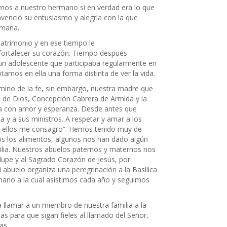
amos a nuestro hermano si en verdad era lo que
nvenció su entusiasmo y alegría con la que
emana.
atrimonio y en ese tiempo le
fortalecer su corazón. Tiempo después
un adolescente que participaba regularmente en
amos en ella una forma distinta de ver la vida.
mino de la fe, sin embargo, nuestra madre que
 de Dios, Concepción Cabrera de Armida y la
día con amor y esperanza. Desde antes que
ia y a sus ministros. A respetar y amar a los
Por ellos me consagro”. Hemos tenido muy de
 los alimentos, algunos nos han dado algún
milia. Nuestros abuelos paternos y maternos nos
lupe y al Sagrado Corazón de Jesús, por
abuelo organiza una peregrinación a la Basílica
ario a la cual asistimos cada año y seguimos
llamar a un miembro de nuestra familia a la
s para que sigan fieles al llamado del Señor,
as.