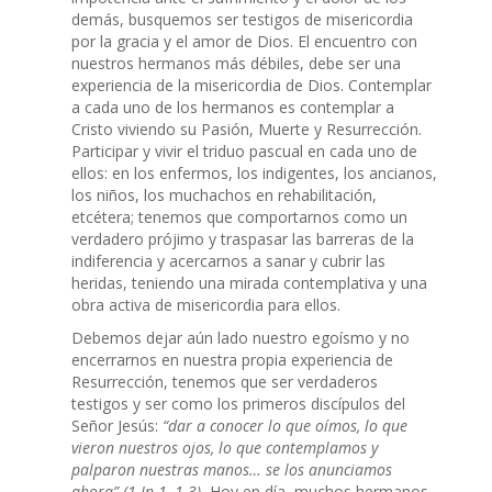
demás, busquemos ser testigos de misericordia
por la gracia y el amor de Dios. El encuentro con
nuestros hermanos más débiles, debe ser una
experiencia de la misericordia de Dios. Contemplar
a cada uno de los hermanos es contemplar a
Cristo viviendo su Pasión, Muerte y Resurrección.
Participar y vivir el triduo pascual en cada uno de
ellos: en los enfermos, los indigentes, los ancianos,
los niños, los muchachos en rehabilitación,
etcétera; tenemos que comportarnos como un
verdadero prójimo y traspasar las barreras de la
indiferencia y acercarnos a sanar y cubrir las
heridas, teniendo una mirada contemplativa y una
obra activa de misericordia para ellos.
Debemos dejar aún lado nuestro egoísmo y no
encerrarnos en nuestra propia experiencia de
Resurrección, tenemos que ser verdaderos
testigos y ser como los primeros discípulos del
Señor Jesús:
“dar a conocer lo que oímos, lo que
vieron nuestros ojos, lo que contemplamos y
palparon nuestras manos… se los anunciamos
ahora” (1 Jn 1, 1-3).
Hoy en día, muchos hermanos