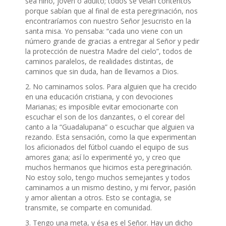
sea niño, joven o adulto; todos se veían contentos
porque sabían que al final de esta peregrinación, nos
encontraríamos con nuestro Señor Jesucristo en la
santa misa. Yo pensaba: “cada uno viene con un
número grande de gracias a entregar al Señor y pedir
la protección de nuestra Madre del cielo”, todos de
caminos paralelos, de realidades distintas, de
caminos que sin duda, han de llevarnos a Dios.
2. No caminamos solos. Para alguien que ha crecido
en una educación cristiana, y con devociones
Marianas; es imposible evitar emocionarte con
escuchar el son de los danzantes, o el corear del
canto a la “Guadalupana” o escuchar que alguien va
rezando. Esta sensación, como la que experimentan
los aficionados del fútbol cuando el equipo de sus
amores gana; así lo experimenté yo, y creo que
muchos hermanos que hicimos esta peregrinación.
No estoy solo, tengo muchos semejantes y todos
caminamos a un mismo destino, y mi fervor, pasión
y amor alientan a otros. Esto se contagia, se
transmite, se comparte en comunidad.
3. Tengo una meta, y ésa es el Señor. Hay un dicho