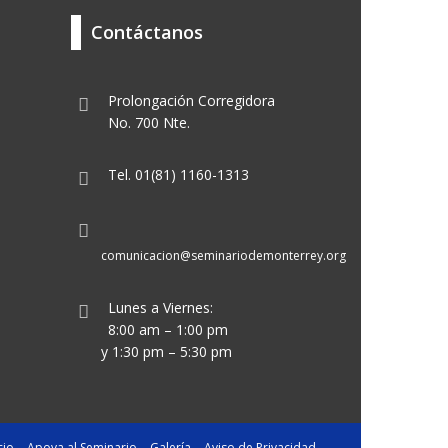
Contáctanos
Prolongación Corregidora
No. 700 Nte.
Tel. 01(81) 1160-1313
comunicacion@seminariodemonterrey.org
Lunes a Viernes:
8:00 am – 1:00 pm
y 1:30 pm – 5:30 pm
cio
Apoya al Seminario
Galería
Aviso de Privacidad