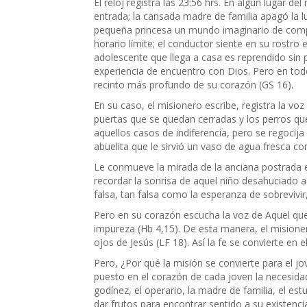
El reloj registra las 23:56 hrs. En algún lugar d
entrada; la cansada madre de familia apagó la l
pequeña princesa un mundo imaginario de compras
horario límite; el conductor siente en su rostro 
adolescente que llega a casa es reprendido sin 
experiencia de encuentro con Dios. Pero en todo
recinto más profundo de su corazón (GS 16).
En su caso, el misionero escribe, registra la vo
puertas que se quedan cerradas y los perros que
aquellos casos de indiferencia, pero se regocija
abuelita que le sirvió un vaso de agua fresca 
Le conmueve la mirada de la anciana postrada en
recordar la sonrisa de aquel niño desahuciado 
falsa, tan falsa como la esperanza de sobrevivi
Pero en su corazón escucha la voz de Aquel q
impureza (Hb 4,15). De esta manera, el misionero
ojos de Jesús (LF 18). Así la fe se convierte en 
Pero, ¿Por qué la misión se convierte para el j
puesto en el corazón de cada joven la necesidad
godínez, el operario, la madre de familia, el es
dar frutos para encontrar sentido a su existenc