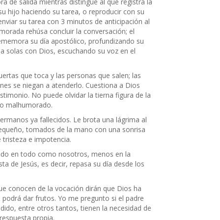
ra de salida mientras distingue al que registra la
su hijo haciendo su tarea, o reproducir con su
nviar su tarea con 3 minutos de anticipación al
namorada rehúsa concluir la conversación; el
o rememora su día apostólico, profundizando su
 a solas con Dios, escuchando su voz en el
uertas que toca y las personas que salen; las
enes se niegan a atenderlo. Cuestiona a Dios
timonio. No puede olvidar la tierna figura de la
iano malhumorado.
ermanos ya fallecidos. Le brota una lágrima al
l pequeño, tomados de la mano con una sonrisa
 tristeza e impotencia.
bado en todo como nosotros, menos en la
ta de Jesús, es decir, repasa su día desde los
que conocen de la vocación dirán que Dios ha
 podrá dar frutos. Yo me pregunto si el padre
dido, entre otros tantos, tienen la necesidad de
respuesta propia.