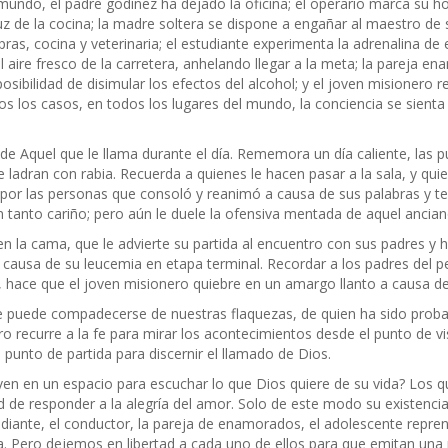
el mundo, el padre godínez ha dejado la oficina; el operario marca su ho
uz de la cocina; la madre soltera se dispone a engañar al maestro de 
, cocina y veterinaria; el estudiante experimenta la adrenalina de e
el aire fresco de la carretera, anhelando llegar a la meta; la pareja e
posibilidad de disimular los efectos del alcohol; y el joven misioner
s los casos, en todos los lugares del mundo, la conciencia se sienta
z de Aquel que le llama durante el día. Rememora un día caliente, las p
 ladran con rabia. Recuerda a quienes le hacen pasar a la sala, y qui
 por las personas que consoló y reanimó a causa de sus palabras y tes
con tanto cariño; pero aún le duele la ofensiva mentada de aquel anc
 la cama, que le advierte su partida al encuentro con sus padres y h
a causa de su leucemia en etapa terminal. Recordar a los padres de
r, hace que el joven misionero quiebre en un amargo llanto a causa de
ue puede compadecerse de nuestras flaquezas, de quien ha sido pro
 recurre a la fe para mirar los acontecimientos desde el punto de vis
el punto de partida para discernir el llamado de Dios.
oven en un espacio para escuchar lo que Dios quiere de su vida? Los 
 de responder a la alegría del amor. Solo de este modo su existencia
tudiante, el conductor, la pareja de enamorados, el adolescente repren
ia. Pero dejemos en libertad a cada uno de ellos para que emitan una 