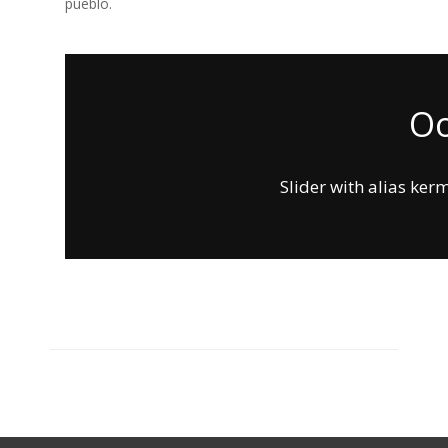
pueblo.
Oo
Slider with alias ke