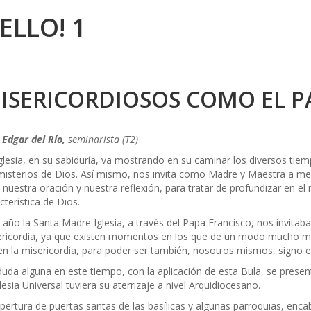
ELLO! 1
ISERICORDIOSOS COMO EL P
 Edgar del Río,
seminarista (T2)
glesia, en su sabiduría, va mostrando en su caminar los diversos tiem
misterios de Dios. Así mismo, nos invita como Madre y Maestra a med
nuestra oración y nuestra reflexión, para tratar de profundizar en el 
cterística de Dios.
 año la Santa Madre Iglesia, a través del Papa Francisco, nos invitab
ricordia, ya que existen
momentos en los que de un modo mucho más
 en la misericordia, para poder ser también, nosotros mismos, signo ef
duda alguna en este tiempo, con la aplicación de esta Bula, se presen
glesia Universal tuviera su aterrizaje a nivel Arquidiocesano.
pertura de puertas santas de las basílicas y algunas parroquias, enca