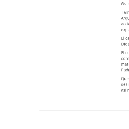
Grac
Tamb
Arqu
acci
expe
El c
Dios
El c
como
meto
Padr
Que 
desi
así 