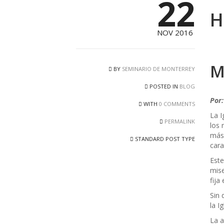
22
H
NOV 2016
M
BY
SEMINARIO DE MONTERREY
POSTED IN
BLOG
Por:
WITH
0 COMMENTS
La I
PERMALINK
los 
más 
STANDARD POST TYPE
cara
Este
mise
fija
Sin 
la I
La a