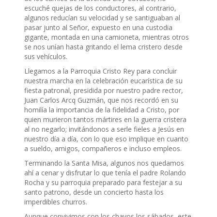
escuché quejas de los conductores, al contrario,
algunos reducían su velocidad y se santiguaban al
pasar junto al Señor, expuesto en una custodia
gigante, montada en una camioneta, mientras otros
se nos unían hasta gritando el lema cristero desde
sus vehículos.
Llegamos a la Parroquia Cristo Rey para concluir
nuestra marcha en la celebración eucarística de su
fiesta patronal, presidida por nuestro padre rector,
Juan Carlos Arcq Guzmán, que nos recordó en su
homilía la importancia de la fidelidad a Cristo, por
quien murieron tantos mártires en la guerra cristera
al no negarlo; invitándonos a serle fieles a Jesús en
nuestro día a día, con lo que eso implique en cuanto
a sueldo, amigos, compañeros e incluso empleos.
Terminando la Santa Misa, algunos nos quedamos
ahí a cenar y disfrutar lo que tenía el padre Rolando
Rocha y su parroquia preparado para festejar a su
santo patrono, desde un concierto hasta los
imperdibles churros.
Aunque convivimos con los chavos los sábados, este