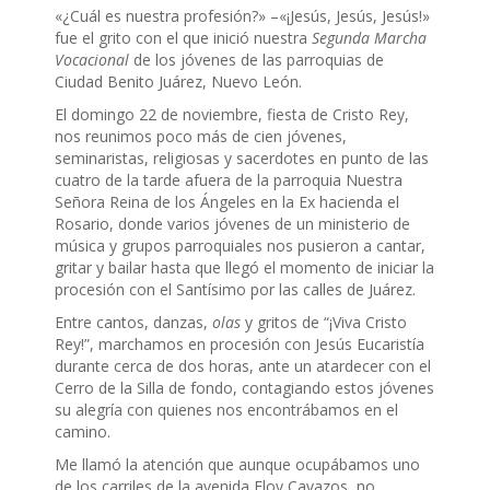
«¿Cuál es nuestra profesión?» –«¡Jesús, Jesús, Jesús!»
fue el grito con el que inició nuestra
Segunda Marcha
Vocacional
de los jóvenes de las parroquias de
Ciudad Benito Juárez, Nuevo León.
El domingo 22 de noviembre, fiesta de Cristo Rey,
nos reunimos poco más de cien jóvenes,
seminaristas, religiosas y sacerdotes en punto de las
cuatro de la tarde afuera de la parroquia Nuestra
Señora Reina de los Ángeles en la Ex hacienda el
Rosario, donde varios jóvenes de un ministerio de
música y grupos parroquiales nos pusieron a cantar,
gritar y bailar hasta que llegó el momento de iniciar la
procesión con el Santísimo por las calles de Juárez.
Entre cantos, danzas,
olas
y gritos de “¡Viva Cristo
Rey!”, marchamos en procesión con Jesús Eucaristía
durante cerca de dos horas, ante un atardecer con el
Cerro de la Silla de fondo, contagiando estos jóvenes
su alegría con quienes nos encontrábamos en el
camino.
Me llamó la atención que aunque ocupábamos uno
de los carriles de la avenida Eloy Cavazos, no