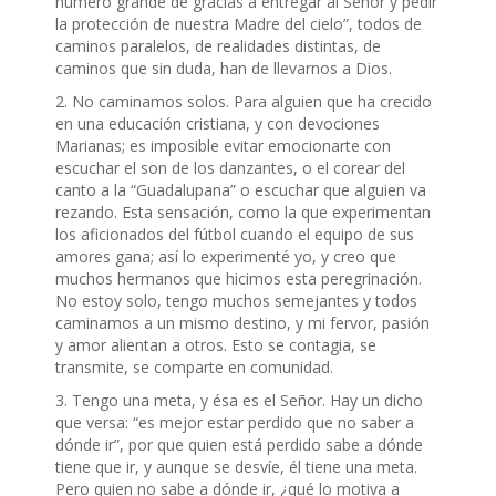
número grande de gracias a entregar al Señor y pedir
la protección de nuestra Madre del cielo”, todos de
caminos paralelos, de realidades distintas, de
caminos que sin duda, han de llevarnos a Dios.
2. No caminamos solos. Para alguien que ha crecido
en una educación cristiana, y con devociones
Marianas; es imposible evitar emocionarte con
escuchar el son de los danzantes, o el corear del
canto a la “Guadalupana” o escuchar que alguien va
rezando. Esta sensación, como la que experimentan
los aficionados del fútbol cuando el equipo de sus
amores gana; así lo experimenté yo, y creo que
muchos hermanos que hicimos esta peregrinación.
No estoy solo, tengo muchos semejantes y todos
caminamos a un mismo destino, y mi fervor, pasión
y amor alientan a otros. Esto se contagia, se
transmite, se comparte en comunidad.
3. Tengo una meta, y ésa es el Señor. Hay un dicho
que versa: “es mejor estar perdido que no saber a
dónde ir”, por que quien está perdido sabe a dónde
tiene que ir, y aunque se desvíe, él tiene una meta.
Pero quien no sabe a dónde ir, ¿qué lo motiva a