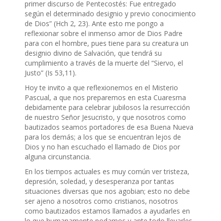
primer discurso de Pentecostés: Fue entregado
según el determinado designio y previo conocimiento
de Dios” (Hch 2, 23). Ante esto me pongo a
reflexionar sobre el inmenso amor de Dios Padre
para con el hombre, pues tiene para su creatura un
designio divino de Salvación, que tendrá su
cumplimiento a través de la muerte del “Siervo, el
Justo” (Is 53,11).
Hoy te invito a que reflexionemos en el Misterio
Pascual, a que nos preparemos en esta Cuaresma
debidamente para celebrar jubilosos la resurrección
de nuestro Señor Jesucristo, y que nosotros como
bautizados seamos portadores de esa Buena Nueva
para los demás; a los que se encuentran lejos de
Dios y no han escuchado el llamado de Dios por
alguna circunstancia.
En los tiempos actuales es muy común ver tristeza,
depresión, soledad, y desesperanza por tantas
situaciones diversas que nos agobian; esto no debe
ser ajeno a nosotros como cristianos, nosotros
como bautizados estamos llamados a ayudarles en
lo que humanamente podamos y ante todo llevarles