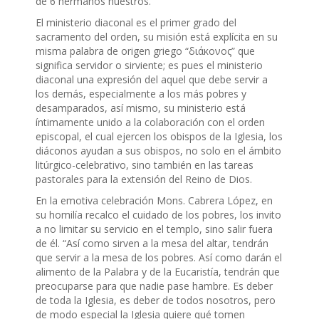
de 6 hermanos nuestros.
El ministerio diaconal es el primer grado del
sacramento del orden, su misión está explícita en su
misma palabra de origen griego “διάκονος” que
significa servidor o sirviente; es pues el ministerio
diaconal una expresión del aquel que debe servir a
los demás, especialmente a los más pobres y
desamparados, así mismo, su ministerio está
íntimamente unido a la colaboración con el orden
episcopal, el cual ejercen los obispos de la Iglesia, los
diáconos ayudan a sus obispos, no solo en el ámbito
litúrgico-celebrativo, sino también en las tareas
pastorales para la extensión del Reino de Dios.
En la emotiva celebración Mons. Cabrera López, en
su homilía recalco el cuidado de los pobres, los invito
a no limitar su servicio en el templo, sino salir fuera
de él. “Así como sirven a la mesa del altar, tendrán
que servir a la mesa de los pobres. Así como darán el
alimento de la Palabra y de la Eucaristía, tendrán que
preocuparse para que nadie pase hambre. Es deber
de toda la Iglesia, es deber de todos nosotros, pero
de modo especial la Iglesia quiere qué tomen