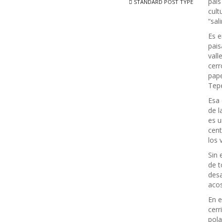
país
STANDARD POST TYPE
cult
“sal
Es e
pais
vall
cerr
pape
Tep
Esa 
de l
es u
cent
los 
Sin 
de t
desa
acos
En e
cerr
pola