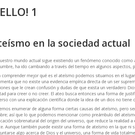
ELLO! 1
teísmo en la sociedad actual
uestro mundo actual sigue existiendo un fenómeno conocido como 
umbre, ha ido cambiando a través del tiempo en algunos aspectos, 
 comprender mejor qué es el ateísmo podemos situarnos en el luga
menta que no existe una evidencia empírica directa de un ser supre
giones que le crean confusión y dudas de que exista un verdadero Di
rtad para creer o no creer. El ateo busca entonces una forma de justifi
erso con una explicación científica donde la idea de un dios no tiene 
mos enumerar de alguna forma ciertas causas del ateísmo, pero serí
re; así que lo que podemos mencionar como preámbulo del ateísmo, 
icación sobrenatural del origen del universo, que reduce la realidad a e
te. Aunque también puede existir una forma de ateísmo en la que ni s
untarse algo acerca de Dios y el universo, una forma de vida totalm