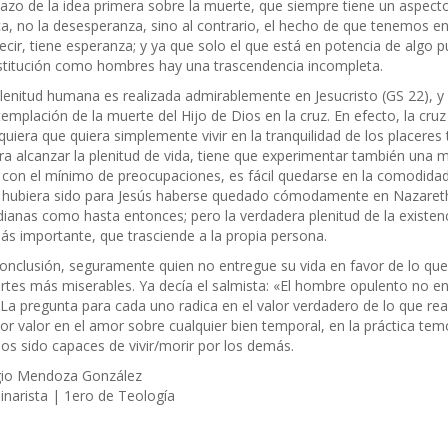
azo de la idea primera sobre la muerte, que siempre tiene un aspecto
ca, no la desesperanza, sino al contrario, el hecho de que tenemos en 
ecir, tiene esperanza; y ya que solo el que está en potencia de algo
titución como hombres hay una trascendencia incompleta.
lenitud humana es realizada admirablemente en Jesucristo (GS 22), y e
emplación de la muerte del Hijo de Dios en la cruz. En efecto, la cru
quiera que quiera simplemente vivir en la tranquilidad de los placeres
ra alcanzar la plenitud de vida, tiene que experimentar también una 
 con el mínimo de preocupaciones, es fácil quedarse en la comodidad 
l hubiera sido para Jesús haberse quedado cómodamente en Nazareth
dianas como hasta entonces; pero la verdadera plenitud de la existenci
ás importante, que trasciende a la propia persona.
onclusión, seguramente quien no entregue su vida en favor de lo que
tes más miserables. Ya decía el salmista: «El hombre opulento no ent
 La pregunta para cada uno radica en el valor verdadero de lo que 
r valor en el amor sobre cualquier bien temporal, en la práctica 
s sido capaces de vivir/morir por los demás.
gio Mendoza González
narista | 1ero de Teología