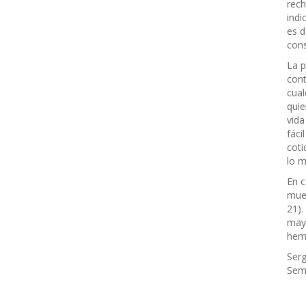
rech
indi
es d
cons
La p
cont
cual
quie
vida
fáci
coti
lo m
En c
muer
21).
mayo
hemo
Ser
Semi