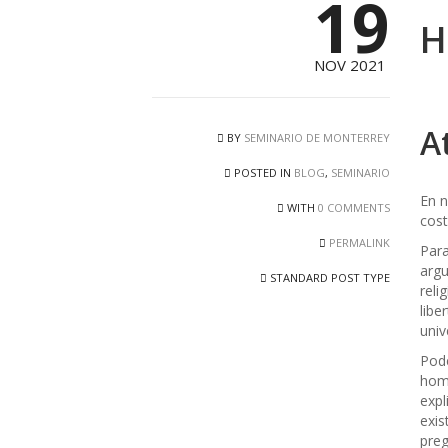
19
H
NOV 2021
A
BY
SEMINARIO DE MONTERREY
POSTED IN
BLOG
,
SEMINARIO
En n
WITH
0 COMMENTS
cost
PERMALINK
Para
argu
STANDARD POST TYPE
reli
libe
univ
Pode
homb
expl
exis
preg