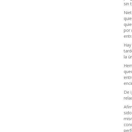
sin 
Niet
quie
quie
por 
entr
Hay 
tard
la ú
Hemo
qued
entr
enci
De i
rela
Afir
sido
mism
cono
perf