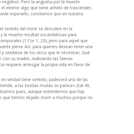
 negativo. Pero la angustia por la muerte
el interior algo que tiene anhelo de trascender,
 puede esperarlo, concluimos que en nuestra
l sentido del morir se descubre en la
z y la muerte resultan escandalosas para
 temporales (1 Cor 1, 23); pero para aquel que
muerte plena. Así, para quienes desean tener una
y olvidarse de los otros que le necesitan. Qué
 con su madre, realizando las faenas
a requiere arriesgar la propia vida en favor de
 en verdad tiene sentido, padecerá una de las
iende, a las bestias mudas se parece» (Sal 49,
realizamos pues, aunque entendemos que hay
temo que hemos dejado morir a muchos porque no