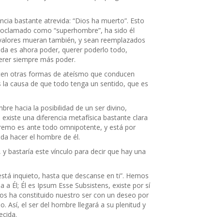
cia bastante atrevida: “Dios ha muerto”. Esto
proclamado como “superhombre”, ha sido él
valores mueran también, y sean reemplazados
ida es ahora poder, querer poderlo todo,
uerer siempre más poder.
sten otras formas de ateísmo que conducen
 la causa de que todo tenga un sentido, que es
re hacia la posibilidad de un ser divino,
existe una diferencia metafísica bastante clara
upremo es ante todo omnipotente, y está por
da hacer el hombre de él.
, y bastaría este vínculo para decir que hay una
 está inquieto, hasta que descanse en ti”. Hemos
 a Él; Él es Ipsum Esse Subsistens, existe por sí
os ha constituido nuestro ser con un deseo por
 Así, el ser del hombre llegará a su plenitud y
ecida.