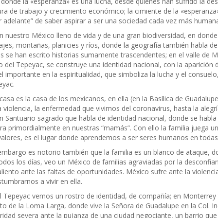
 donde la «esperanza» es una lucha, desde quienes han sufrido la de
ura de trabajo y crecimiento económico; la cimiente de la «esperanz
ir adelante” de saber aspirar a ser una sociedad cada vez más human
n nuestro México lleno de vida y de una gran biodiversidad, en dond
ajes, montañas, planicies y ríos, donde la geografía también habla de
es se han escrito historias sumamente trascendentes; en el valle de Mé
o del Tepeyac, se construye una identidad nacional, con la aparició
l importante en la espiritualidad, que simboliza la lucha y el consuelo
eyac.
casa es la casa de los mexicanos, en ella (en la Basílica de Guadalupe
a violencia, la enfermedad que vivimos del coronavirus, hasta la aleg
n Santuario sagrado que habla de identidad nacional, donde se habla 
ra primordialmente en nuestras “mamás”. Con ello la familia juega 
valores, es el lugar donde aprendemos a ser seres humanos en todas
embargo es notorio también que la familia es un blanco de ataque, don
odos los días, veo un México de familias agraviadas por la desconfian
liento ante las faltas de oportunidades. México sufre ante la violenc
tumbrarnos a vivir en ella.
l Tepeyac vemos un rostro de identidad, de compañía; en Monterrey
ito de la Loma Larga, donde vive la Señora de Guadalupe en la Col. 
ridad severa ante la pujanza de una ciudad negociante, un barrio que