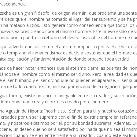
trascendencia.
zsche es un gran filósofo, de origen alemán, que proclama una senten
re decir que el hombre ha tomado el lugar del ser supremo y se ha 
n ha matado a Dios. Esto genera como consecuencia que todos los 
nuevos valores creados por el mismo hombre. Este nuevo estilo de v
ando por la puerta sin retorno del deseo insaciable del hombre de q
que advertir que, así como el ateísmo propuesto por Nietzsche, exi
e o temprano al inmanentismo; es decir, a sostener que el hombre es
nica explicación y fundamentación de donde procede toda verdad.
s de hacer notar entonces que el ateísmo cierra las puertas del homb
ándose el hombre como el mismo ser divino. Pero la realidad es que 
e el ser humano y el ser divino que no pueden equipararse. El ser s
ma de todo cuanto existe, incluso por encima de la negación que pue
gual forma, existe un vínculo innegable entre el creador y su creación
ción: donde uno crea y el otro es creado por el primero.
ma Agustín de Hipona: “nos hiciste, Señor, para ti, y nuestro corazón
 creados por un ser supremo con el fin de existir siempre en referencia
o, y nosotros existimos por él, por su bondad suprema. Además, Di
cerle, un deseo que no será satisfecho por nada que no sea Él mismo.
ección cuando se encuentre frente a su creador, cuando éste así lo d