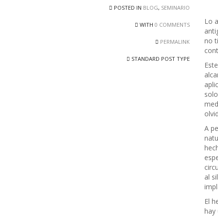
POSTED IN
BLOG
,
SEMINARIO
Lo a
WITH
0 COMMENTS
anti
no t
PERMALINK
cont
STANDARD POST TYPE
Este
alca
apli
solo
medi
olvi
A pe
natu
hech
espe
circ
al s
impl
El h
hay 