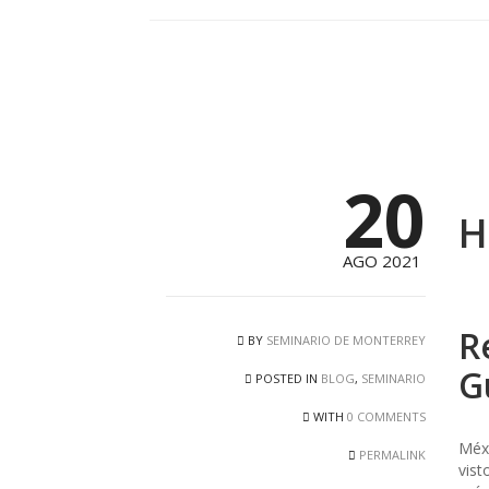
20
H
AGO 2021
R
BY
SEMINARIO DE MONTERREY
G
POSTED IN
BLOG
,
SEMINARIO
WITH
0 COMMENTS
Méxi
PERMALINK
vist