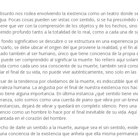
bsurdo nos rodea envolviendo la existencia como un teatro donde se
gua. Pocas cosas pueden ser vistas con sentido, si se ha prescindido de
iene que ver con la comprensión de los objetos y de los hechos, sino 
enido profundo tanto a la totalidad de lo real, como a cada una de su
 fondo significativo se descubre o se estructura en una experiencia po
nzarlo, se debe ubicar el origen del que proviene la realidad, y el fin 
cado también al ser humano, único que tiene conciencia de la propia 
 puede ser comprendido al significar la muerte. No refiero aquí solame
da como cada uno sea consciente de su muerte, también será consient
dar el final de su vida, no puede vivir auténticamente, sino solo en la
sar de la tendencia por olvidarnos de la muerte, es indiscutible que e
raleza humana. La angustia por el final de nuestra existencia nos hace
o tiene alguna importancia. En última instancia ¿qué sentido tiene vivi
ranza, solo somos como una cuerda de piano que vibra por un brev
unstancias, dejará de vibrar y quedará en completo silencio. Pero un
ilencio como un hombre lo hace por el final inevitable de su vida. Aquí
antada en el corazón del hombre.
echo de darle un sentido a la muerte, aunque sea el sin-sentido, evid
una conciencia de la existencia que anhela que ella misma permanezc